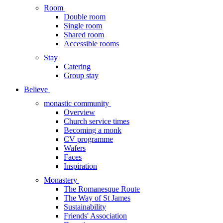
Room
Double room
Single room
Shared room
Accessible rooms
Stay
Catering
Group stay
Believe
monastic community
Overview
Church service times
Becoming a monk
CV programme
Wafers
Faces
Inspiration
Monastery
The Romanesque Route
The Way of St James
Sustainability
Friends' Association