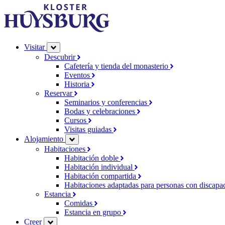
Visitar
Descubrir
Cafetería y tienda del monasterio
Eventos
Historia
Reservar
Seminarios y conferencias
Bodas y celebraciones
Cursos
Visitas guiadas
Alojamiento
Habitaciones
Habitación doble
Habitación individual
Habitación compartida
Habitaciones adaptadas para personas con discap
Estancia
Comidas
Estancia en grupo
Creer