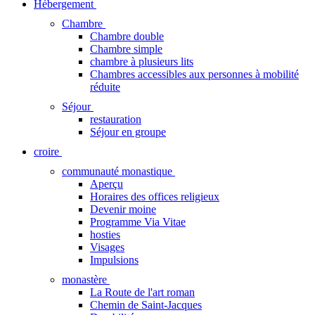
Hébergement
Chambre
Chambre double
Chambre simple
chambre à plusieurs lits
Chambres accessibles aux personnes à mobilité
réduite
Séjour
restauration
Séjour en groupe
croire
communauté monastique
Aperçu
Horaires des offices religieux
Devenir moine
Programme Via Vitae
hosties
Visages
Impulsions
monastère
La Route de l'art roman
Chemin de Saint-Jacques