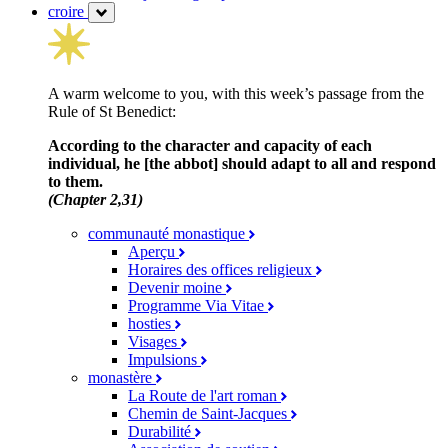
croire
A warm welcome to you, with this week’s passage from the
Rule of St Benedict:
According to the character and capacity of each
individual, he [the abbot] should adapt to all and respond
to them.
(Chapter 2,31)
communauté monastique
Aperçu
Horaires des offices religieux
Devenir moine
Programme Via Vitae
hosties
Visages
Impulsions
monastère
La Route de l'art roman
Chemin de Saint-Jacques
Durabilité