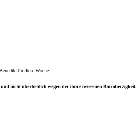
 Benedikt für diese Woche:
d nicht über­heblich wegen der ihm erwiesenen Barm­herzig­keit