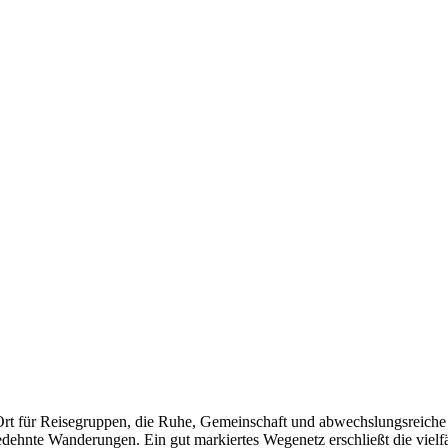
 Ort für Reise­gruppen, die Ruhe, Gemein­schaft und abwechslungs­reic
dehnte Wanderungen. Ein gut markiertes Wegenetz erschließt die vielf