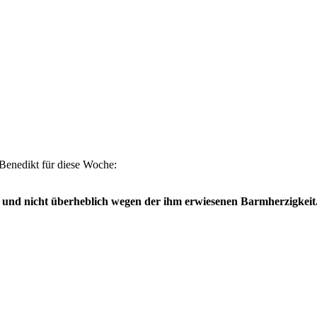
 Benedikt für diese Woche:
d nicht über­heblich wegen der ihm erwiesenen Barm­herzig­keit