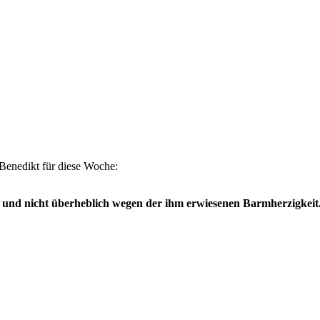
 Benedikt für diese Woche:
d nicht über­heblich wegen der ihm erwiesenen Barm­herzig­keit