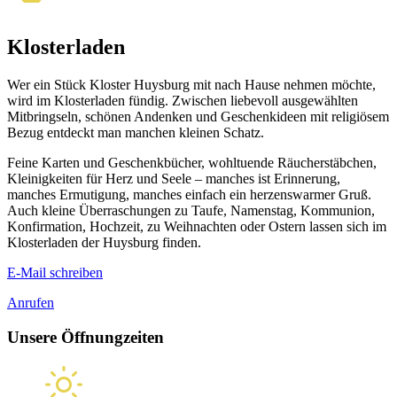
Klosterladen
Wer ein Stück Kloster Huysburg mit nach Hause nehmen möchte,
wird im Klosterladen fündig. Zwischen liebevoll aus­ge­wählten
Mitbringseln, schönen Andenken und Geschenkideen mit religiösem
Bezug entdeckt man manchen kleinen Schatz.
Feine Karten und Geschenk­bücher, wohl­tuende Räucher­stäbchen,
Kleinig­keiten für Herz und Seele – manches ist Erinnerung,
manches Ermutigung, manches einfach ein herzens­warmer Gruß.
Auch kleine Überraschungen zu Taufe, Namens­tag, Kommunion,
Konfirmation, Hochzeit, zu Weihnachten oder Ostern lassen sich im
Kloster­laden der Huysburg finden.
E-Mail schreiben
Anrufen
Unsere Öffnungzeiten