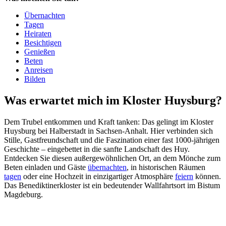
Übernachten
Tagen
Heiraten
Besichtigen
Genießen
Beten
Anreisen
Bilden
Was erwartet mich im Kloster Huysburg?
Dem Trubel entkommen und Kraft tanken: Das gelingt im Kloster
Huysburg bei Halber­stadt in Sachsen-Anhalt. Hier verbinden sich
Stille, Gast­freundschaft und die Faszination einer fast 1000-jährigen
Geschichte – eingebettet in die sanfte Landschaft des Huy.
Entdecken Sie diesen außer­gewöhnlichen Ort, an dem Mönche zum
Beten einladen und Gäste
übernachten
, in historischen Räumen
tagen
oder eine Hochzeit in einzig­artiger Atmosphäre
feiern
können.
Das Benediktinerkloster ist ein bedeutender Wallfahrtsort im Bistum
Magdeburg.