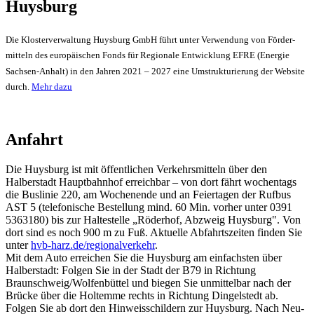
Huysburg
Die Klosterverwaltung Huysburg GmbH führt unter Verwendung von Förder­
mitteln des europäischen Fonds für Regionale Entwicklung EFRE (Energie
Sachsen-Anhalt) in den Jahren 2021 – 2027 eine Umstrukturierung der Website
durch.
Mehr dazu
Anfahrt
Die Huysburg ist mit öffentlichen Verkehrsmitteln über den
Halberstadt Hauptbahnhof erreichbar – von dort fährt wochentags
die Buslinie 220, am Wochenende und an Feiertagen der Rufbus
AST 5 (telefonische Bestellung mind. 60 Min. vorher unter 0391
5363180) bis zur Haltestelle „Röderhof, Abzweig Huysburg". Von
dort sind es noch 900 m zu Fuß. Aktuelle Abfahrtszeiten finden Sie
unter
hvb-harz.de/regionalverkehr
.
Mit dem Auto erreichen Sie die Huysburg am einfachsten über
Halberstadt: Folgen Sie in der Stadt der B79 in Richtung
Braunschweig/Wolfenbüttel und biegen Sie unmittelbar nach der
Brücke über die Holtemme rechts in Richtung Dingelstedt ab.
Folgen Sie ab dort den Hinweis­schildern zur Huysburg. Nach Neu-