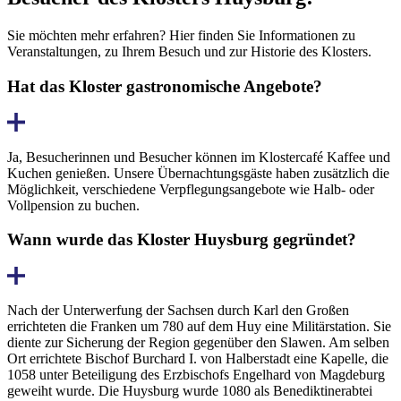
Sie möchten mehr erfahren? Hier finden Sie Informationen zu
Veranstaltungen, zu Ihrem Besuch und zur Historie des Klosters.
Hat das Kloster gastronomische Angebote?
Ja, Besucher­innen und Besucher können im Klostercafé Kaffee und
Kuchen genießen. Unsere Über­nachtungs­gäste haben zusätzlich die
Möglichkeit, verschiedene Ver­pflegungs­angebote wie Halb- oder
Vollpension zu buchen.
Wann wurde das Kloster Huysburg gegründet?
Nach der Unter­werfung der Sachsen durch Karl den Großen
errichteten die Franken um 780 auf dem Huy eine Militär­station. Sie
diente zur Sicherung der Region gegenüber den Slawen. Am selben
Ort errichtete Bischof Burchard I. von Halber­stadt eine Kapelle, die
1058 unter Beteiligung des Erz­bischofs Engel­hard von Magde­burg
geweiht wurde. Die Huysburg wurde 1080 als Bene­diktiner­abtei