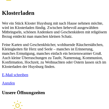
Klosterladen
Wer ein Stück Kloster Huysburg mit nach Hause nehmen möchte,
wird im Klosterladen fündig. Zwischen liebevoll aus­ge­wählten
Mitbringseln, schönen Andenken und Geschenkideen mit religiösem
Bezug entdeckt man manchen kleinen Schatz.
Feine Karten und Geschenk­bücher, wohl­tuende Räucher­stäbchen,
Kleinig­keiten für Herz und Seele – manches ist Erinnerung,
manches Ermutigung, manches einfach ein herzens­warmer Gruß.
Auch kleine Überraschungen zu Taufe, Namens­tag, Kommunion,
Konfirmation, Hochzeit, zu Weihnachten oder Ostern lassen sich im
Kloster­laden der Huysburg finden.
E-Mail schreiben
Anrufen
Unsere Öffnungzeiten