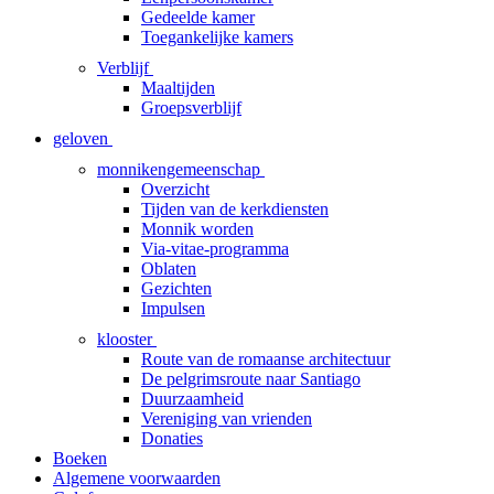
Gedeelde kamer
Toegankelijke kamers
Verblijf
Maaltijden
Groepsverblijf
geloven
monnikengemeenschap
Overzicht
Tijden van de kerkdiensten
Monnik worden
Via-vitae-programma
Oblaten
Gezichten
Impulsen
klooster
Route van de romaanse architectuur
De pelgrimsroute naar Santiago
Duurzaamheid
Vereniging van vrienden
Donaties
Boeken
Algemene voorwaarden