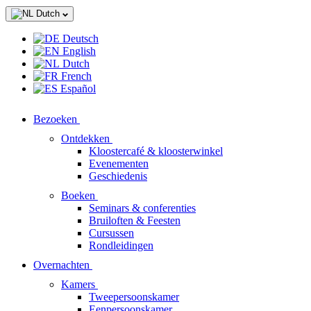
Dutch
Deutsch
English
Dutch
French
Español
Bezoeken
Ontdekken
Kloostercafé & kloosterwinkel
Evenementen
Geschiedenis
Boeken
Seminars & conferenties
Bruiloften & Feesten
Cursussen
Rondleidingen
Overnachten
Kamers
Tweepersoonskamer
Eenpersoonskamer