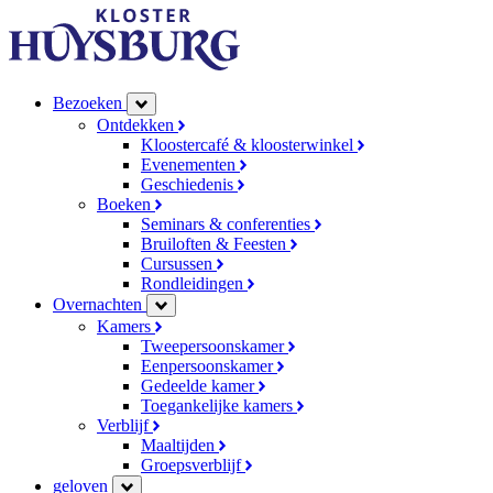
Bezoeken
Ontdekken
Kloostercafé & kloosterwinkel
Evenementen
Geschiedenis
Boeken
Seminars & conferenties
Bruiloften & Feesten
Cursussen
Rondleidingen
Overnachten
Kamers
Tweepersoonskamer
Eenpersoonskamer
Gedeelde kamer
Toegankelijke kamers
Verblijf
Maaltijden
Groepsverblijf
geloven