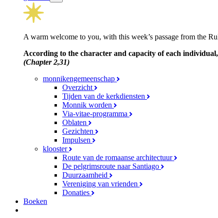
A warm welcome to you, with this week’s passage from the Rul
According to the character and capacity of each individual,
(Chapter 2,31)
monnikengemeenschap
Overzicht
Tijden van de kerkdiensten
Monnik worden
Via-vitae-programma
Oblaten
Gezichten
Impulsen
klooster
Route van de romaanse architectuur
De pelgrimsroute naar Santiago
Duurzaamheid
Vereniging van vrienden
Donaties
Boeken