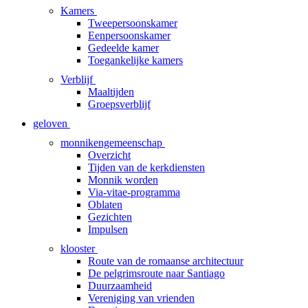
Kamers
Tweepersoonskamer
Eenpersoonskamer
Gedeelde kamer
Toegankelijke kamers
Verblijf
Maaltijden
Groepsverblijf
geloven
monnikengemeenschap
Overzicht
Tijden van de kerkdiensten
Monnik worden
Via-vitae-programma
Oblaten
Gezichten
Impulsen
klooster
Route van de romaanse architectuur
De pelgrimsroute naar Santiago
Duurzaamheid
Vereniging van vrienden