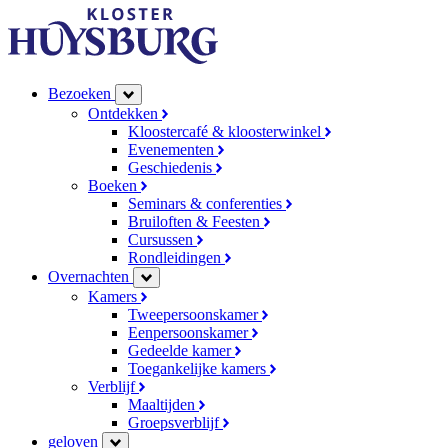
Bezoeken
Ontdekken
Kloostercafé & kloosterwinkel
Evenementen
Geschiedenis
Boeken
Seminars & conferenties
Bruiloften & Feesten
Cursussen
Rondleidingen
Overnachten
Kamers
Tweepersoonskamer
Eenpersoonskamer
Gedeelde kamer
Toegankelijke kamers
Verblijf
Maaltijden
Groepsverblijf
geloven